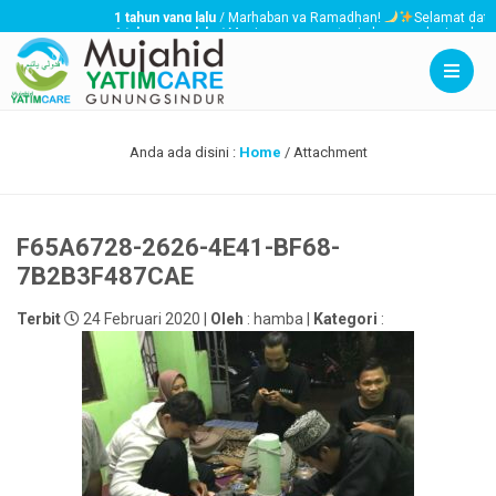
1 tahun yang lalu
/ Marhaban ya Ramadhan!
Selamat datang bul
1 tahun yang lalu
/ Menjaga, menyantuni, dan memberi perhatian kep
3 tahun yang lalu
/ Mujahid YatimCare akan membagikan santunan THR 
Anda ada disini :
Home
/ Attachment
F65A6728-2626-4E41-BF68-
7B2B3F487CAE
Terbit
24 Februari 2020 |
Oleh
: hamba |
Kategori
: