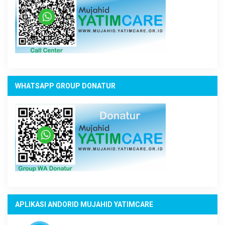
WHATSAPP GROUP DONATUR
APLIKASI ANDORID MUJAHID YATIMCARE