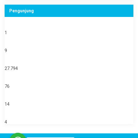
Pengunjung
Online Users:
1
Today's Visits:
9
Total Visitors:
27.794
Total Posts:
76
Total Pages:
14
Total Users:
4