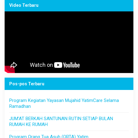
Video Terbaru
Pos-pos Terbaru
Program Kegiatan Yayasan Mujahid YatimCare Selama
Ramadhan
JUM’AT BERKAH SANTUNAN RUTIN SETIAP BULAN
RUMAH KE RUMAH
Program Orang Tua Asuh (ORTA) Yatim