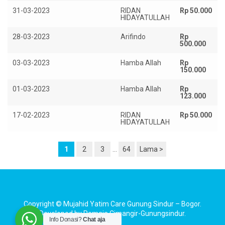
31-03-2023
RIDAN
Rp 50.000
HIDAYATULLAH
28-03-2023
Arifindo
Rp
500.000
03-03-2023
Hamba Allah
Rp
150.000
01-03-2023
Hamba Allah
Rp
123.000
17-02-2023
RIDAN
Rp 50.000
HIDAYATULLAH
1
2
3
…
64
Lama >
Copyright ©
Mujahid Yatim Care Gunung Sindur – Bogor
.
Developed by
Remaja Cimangir-Gunungsindur
.
Info Donasi?
Chat aja