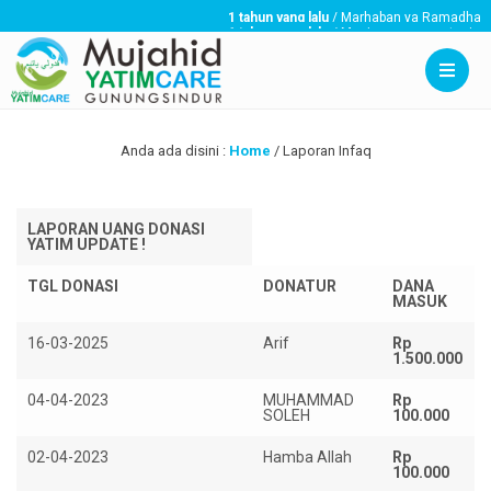
1 tahun yang lalu
/ Marhaban ya Ramadhan
1 tahun yang lalu
/ Menjaga, menyantuni, da
3 tahun yang lalu
/ Mujahid YatimCare akan 
Anda ada disini :
Home
/
Laporan Infaq
LAPORAN UANG DONASI
YATIM UPDATE !
TGL DONASI
DONATUR
DANA
MASUK
16-03-2025
Arif
Rp
1.500.000
04-04-2023
MUHAMMAD
Rp
SOLEH
100.000
02-04-2023
Hamba Allah
Rp
100.000