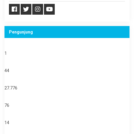
Pengunjung
Online Users:
1
Today's Visits:
44
Total Visitors:
27.776
Total Posts:
76
Total Pages:
14
Total Users: