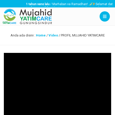
1 tahun yang lalu
/ Marhaban ya Ramadhan!
Selamat datang 
1 tahun yang lalu
/ Menjaga, menyantuni, dan memberi perhatian k
3 tahun yang lalu
/ Mujahid YatimCare akan membagikan santunan T
Anda ada disini :
Home
/
Video
/
PROFIL MUJAHID YATIMCARE