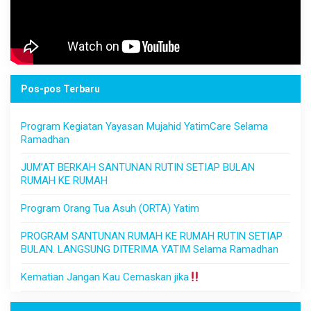
Pos-pos Terbaru
Program Kegiatan Yayasan Mujahid YatimCare Selama
Ramadhan
JUM’AT BERKAH SANTUNAN RUTIN SETIAP BULAN
RUMAH KE RUMAH
Program Orang Tua Asuh (ORTA) Yatim
PROGRAM SANTUNAN RUMAH KE RUMAH RUTIN SETIAP
BULAN. LANGSUNG DITERIMA YATIM Selama Ramadhan
Kematian Jangan Kau Cemaskan jika