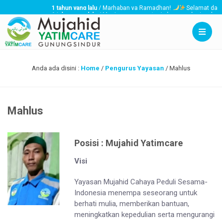
1 tahun yang lalu
/ Marhaban ya Ramadhan!
Selamat datang 
1 tahun yang lalu
/ Menjaga, menyantuni, dan memberi perhatian 
3 tahun yang lalu
/ Mujahid YatimCare akan membagikan santunan T
Anda ada disini :
Home
/
Pengurus Yayasan
/
Mahlus
Mahlus
Posisi : Mujahid Yatimcare
Visi
Yayasan Mujahid Cahaya Peduli Sesama-
Indonesia menempa seseorang untuk
berhati mulia, memberikan bantuan,
meningkatkan kepedulian serta mengurangi